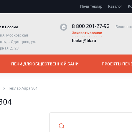
елки
Печи Теклар
Каталог
К
щие печей
8 800 201-27-93
лоёмких
Бесполат
 в России
Заказать звонок
ия, Московская
teclar@bk.ru
сть, г. Одинцово, ул.
дностенные
рная, д. 28
эндвич
ПЕЧИ ДЛЯ ОБЩЕСТВЕННОЙ БАНИ
ПРОЕКТЫ ПЕЧ
Теклар Айра 304
 304