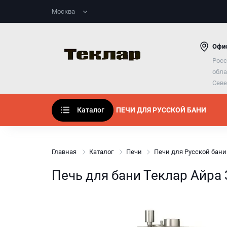
Печи для общественной
Газовые гор
Москва
бани
Комплектую
Проекты печей
для бани
Каменки теп
Офис
печей
Росс
Дымники
обла
Дымоходы о
Севе
Теклар
Дымоходы с
Каталог
ПЕЧИ ДЛЯ РУССКОЙ БАНИ
Главная
Каталог
Печи
Печи для Русской бани
Печь для бани Теклар Айра