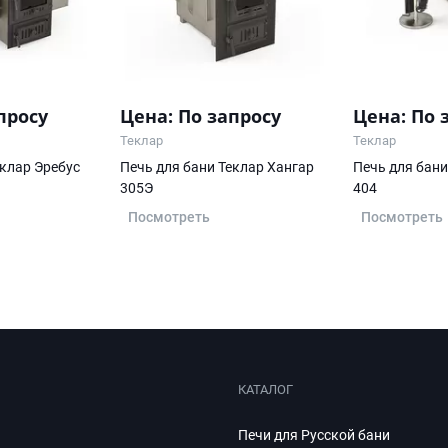
просу
Цена: По запросу
Цена: По 
Теклар
Теклар
еклар Эребус
Печь для бани Теклар Хангар
Печь для бани
305Э
404
Посмотреть
Посмотреть
КАТАЛОГ
Печи для Русской бани