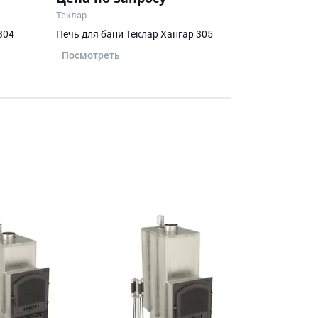
Теклар
Теклар
304
Печь для бани Теклар Хангар 305
Печь для бан
Посмотреть
Посмотрет