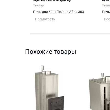
Теклар
Текл
 Хангар 306
Печь для бани Теклар Айра 303
Печь
Посмотреть
Пос
Похожие товары